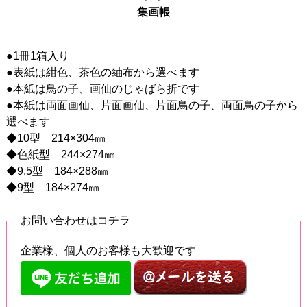
集画帳
●1冊1箱入り
●表紙は紺色、茶色の紬布から選べます
●本紙は鳥の子、画仙のじゃばら折です
●本紙は両面画仙、片面画仙、片面鳥の子、両面鳥の子から
選べます
◆10型 214×304㎜
◆色紙型 244×274㎜
◆9.5型 184×288㎜
◆9型 184×274㎜
お問い合わせはコチラ
企業様、個人のお客様も大歓迎です