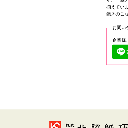
す。「風
揃えてい
飽きのこ
お問い
企業様