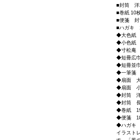
■封筒 洋
■巻紙 1
■便箋 封
■ハガキ 
◆大色紙 2
◆小色紙 1
◆寸松庵 1
◆短冊広巾
◆短冊並巾
◆一筆箋 8
◆扇面 大 
◆扇面 小 
◆封筒 洋2
◆封筒 長
◆巻紙 19
◆便箋 18
◆ハガキ 1
イラスト