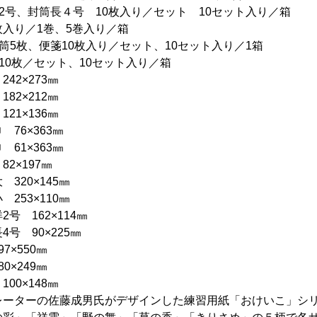
2号、封筒長４号 10枚入り／セット 10セット入り／箱
0枚入り／1巻、5巻入り／箱
筒5枚、便箋10枚入り／セット、10セット入り／1箱
10枚／セット、10セット入り／箱
42×273㎜
82×212㎜
21×136㎜
 76×363㎜
 61×363㎜
2×197㎜
320×145㎜
253×110㎜
号 162×114㎜
4号 90×225㎜
7×550㎜
0×249㎜
00×148㎜
レーターの佐藤成男氏がデザインした練習用紙「おけいこ」シ