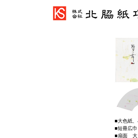
■大色紙、
■短冊広巾
■扇面 大