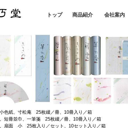
トップ
商品紹介
会社案内
小色紙、寸松庵 25枚綴／冊、10冊入り／箱
、短冊並巾、一筆箋 25枚綴／冊、10冊入り／箱
、扇面 小 25枚入り／セット、10セット入り／箱